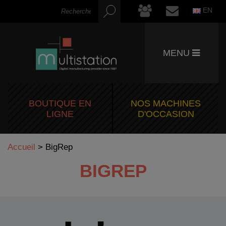
EN
MENU
BOUTIQUE EN
NOS MACHINES
LIGNE
D'OCCASION
Accueil
>
BigRep
BIGREP