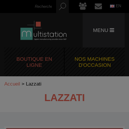
EN
MENU
BOUTIQUE EN
NOS MACHINES
LIGNE
D'OCCASION
Accueil
>
Lazzati
LAZZATI