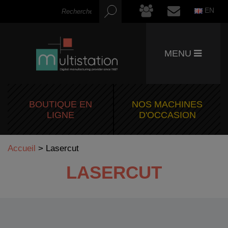
EN
MENU
BOUTIQUE EN
NOS MACHINES
LIGNE
D'OCCASION
Accueil
>
Lasercut
LASERCUT