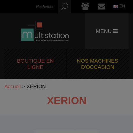
EN
MENU
BOUTIQUE EN
NOS MACHINES
LIGNE
D'OCCASION
Accueil
>
XERION
XERION