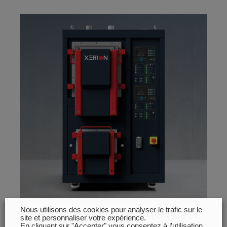
Nous utilisons des cookies pour analyser le trafic sur le
XERION – FUSION FACTORY
site et personnaliser votre expérience.
En cliquant sur "Accepter" vous consentez à l’utilisation