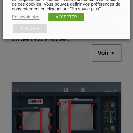
COMPACT
de ces cookies. Vous pouvez définir vos préférences de
consentement en cliquant sur "En savoir plus".
Fusion Factory Compact est une
En savoir plus
ACCEPTER
solution déliantage / frittage super compact
signée Xerion. Elle permet de délianter et fritter
REFUSER
des pièces métalliques issues de l’impression
3D. Ses caractéristiques...
Voir