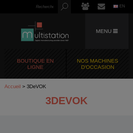
EN
MENU
BOUTIQUE EN
NOS MACHINES
LIGNE
D'OCCASION
Accueil
>
3DeVOK
3DEVOK