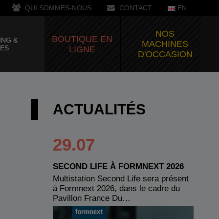
QUI SOMMES-NOUS
CONTACT
EN
NOS
BOUTIQUE EN
ING &
MACHINES
CES
LIGNE
D'OCCASION
ACTUALITÉS
29.07
SECOND LIFE À FORMNEXT 2026
Multistation Second Life sera présent
à Formnext 2026, dans le cadre du
Pavillon France Du…