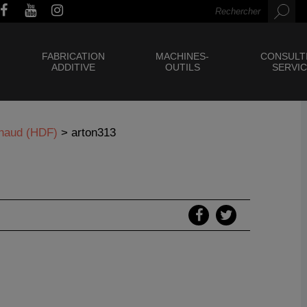
FABRICATION
MACHINES-
CONSULT
ADDITIVE
OUTILS
SERVI
haud (HDF)
>
arton313