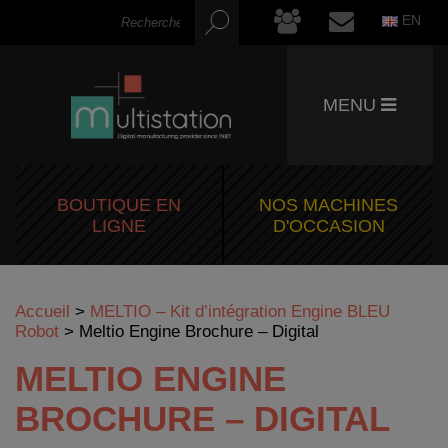
EN
MENU
BOUTIQUE EN
NOS MACHINES
LIGNE
D'OCCASION
Accueil
>
MELTIO – Kit d’intégration Engine BLEU
Robot
>
Meltio Engine Brochure – Digital
MELTIO ENGINE
BROCHURE – DIGITAL