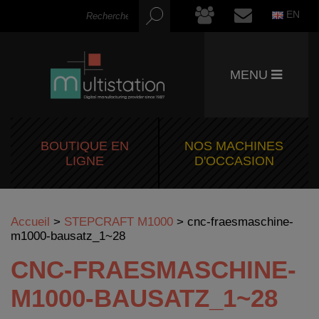
EN
MENU
BOUTIQUE EN
NOS MACHINES
LIGNE
D'OCCASION
Accueil
>
STEPCRAFT M1000
>
cnc-fraesmaschine-
m1000-bausatz_1~28
CNC-FRAESMASCHINE-
M1000-BAUSATZ_1~28