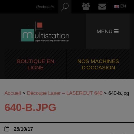
EN
MENU
BOUTIQUE EN
NOS MACHINES
LIGNE
D'OCCASION
Accueil
>
Découpe Laser – LASERCUT 640
>
640-b.jpg
640-B.JPG
25/10/17