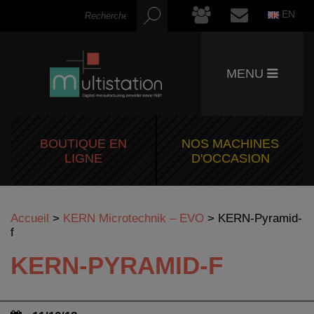
EN
MENU
BOUTIQUE EN
NOS MACHINES
LIGNE
D'OCCASION
Accueil
>
KERN Microtechnik – EVO
>
KERN-Pyramid-
f
KERN-PYRAMID-F