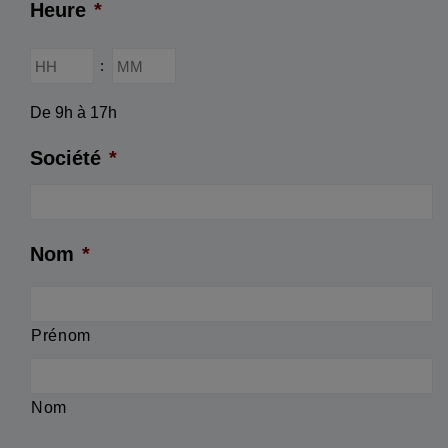
Heure
*
slash
AAAA
Heures
Minutes
:
De 9h à 17h
Société
*
Nom
*
Prénom
Nom