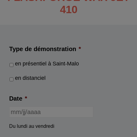
410
Type de démonstration
*
en présentiel à Saint-Malo
en distanciel
Date
*
MM
Du lundi au vendredi
slash
JJ