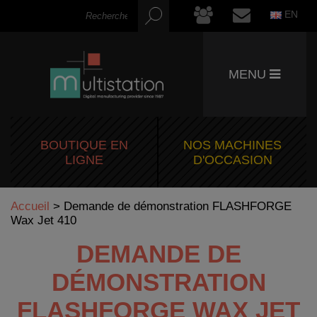
EN
MENU
BOUTIQUE EN
NOS MACHINES
LIGNE
D'OCCASION
Accueil
>
Demande de démonstration FLASHFORGE
Wax Jet 410
DEMANDE DE
DÉMONSTRATION
FLASHFORGE WAX JET