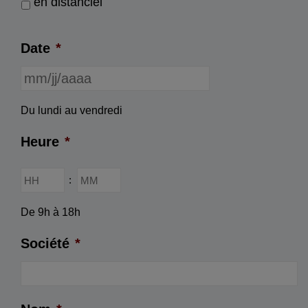
en distanciel
Date
*
MM
Du lundi au vendredi
slash
JJ
Heure
*
slash
AAAA
Heures
Minutes
:
De 9h à 18h
Société
*