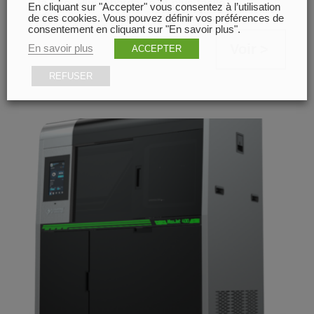
à la cire. Plus abordable et plus facile
En cliquant sur "Accepter" vous consentez à l’utilisation
d’utilisation, elle saura répondre à...
de ces cookies. Vous pouvez définir vos préférences de
consentement en cliquant sur "En savoir plus".
Voir
En savoir plus
ACCEPTER
REFUSER