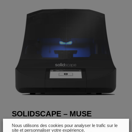
SOLIDSCAPE – MUSE
Nous utilisons des cookies pour analyser le trafic sur le
La muse est une imprimante entièrement dédiée
site et personnaliser votre expérience.