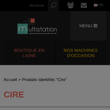
EN
MENU
BOUTIQUE EN
NOS MACHINES
LIGNE
D'OCCASION
Accueil
> Produits identifiés “Cire”
CIRE