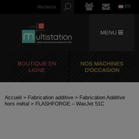
EN
MENU
BOUTIQUE EN
NOS MACHINES
LIGNE
D'OCCASION
Accueil
>
Fabrication additive
>
Fabrication Additive
hors métal
> FLASHFORGE – WaxJet 51C