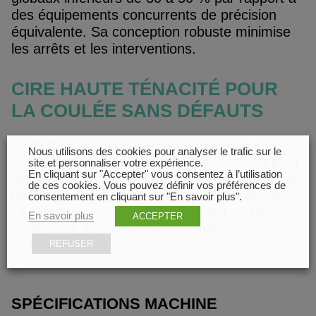
des équipements concurrents de précision
équivalente. Sa conception robuste minimise
les arrêts et les interventions.
CIRE HAUTE TÉNACITÉ POUR
LA COULÉE SANS DÉFAUTS
La WJ51C est associée à un matériau cire
Nous utilisons des cookies pour analyser le trafic sur le
haute ténacité développé spécifiquement pour
site et personnaliser votre expérience.
En cliquant sur "Accepter" vous consentez à l’utilisation
réduire les taux de défauts lors de la coulée et
de ces cookies. Vous pouvez définir vos préférences de
faciliter les étapes ultérieures du processus.
consentement en cliquant sur "En savoir plus".
Le matériau support (cire blanche) se dissout
En savoir plus
ACCEPTER
facilement, sans intervention mécanique.
REFUSER
SPÉCIFICATIONS MACHINE