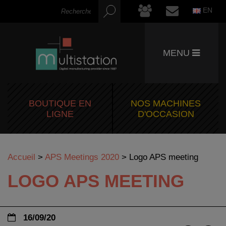
EN
MENU
BOUTIQUE EN
NOS MACHINES
LIGNE
D'OCCASION
Accueil
>
APS Meetings 2020
>
Logo APS meeting
LOGO APS MEETING
16/09/20