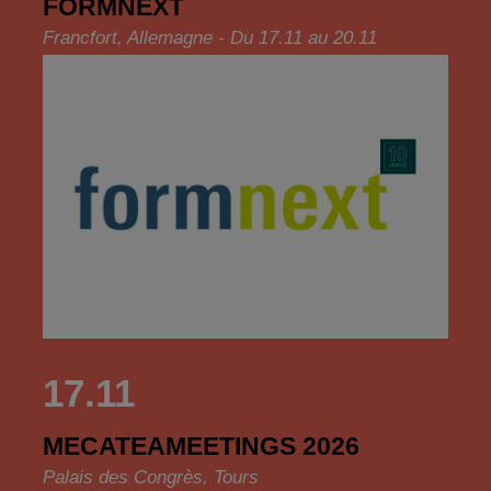
FORMNEXT
Francfort, Allemagne - Du 17.11 au 20.11
17.11
MECATEAMEETINGS 2026
Palais des Congrès, Tours