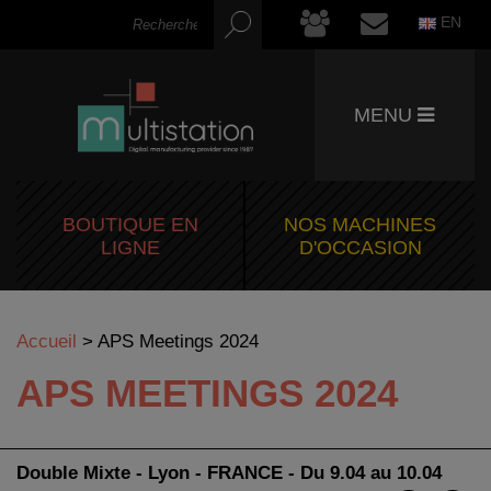
EN
MENU
BOUTIQUE EN
NOS MACHINES
LIGNE
D'OCCASION
Accueil
>
APS Meetings 2024
APS MEETINGS 2024
Double Mixte - Lyon - FRANCE - Du 9.04 au 10.04