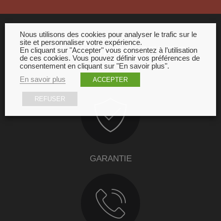
Nous utilisons des cookies pour analyser le trafic sur le
site et personnaliser votre expérience.
NOS ENGAGEMENTS
En cliquant sur "Accepter" vous consentez à l’utilisation
de ces cookies. Vous pouvez définir vos préférences de
consentement en cliquant sur "En savoir plus".
En savoir plus
ACCEPTER
REFUSER
GARANTIE