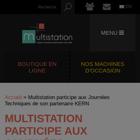
EN
MENU
BOUTIQUE EN
NOS MACHINES
LIGNE
D'OCCASION
Accueil
>
Multistation participe aux Journées
Techniques de son partenaire KERN
MULTISTATION
PARTICIPE AUX