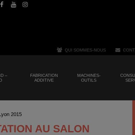
QUI SOMMES-NOUS
CONT
D –
FABRICATION
MACHINES-
CONSU
D
ADDITIVE
OUTILS
SER
 Lyon 2015
ATION AU SALON