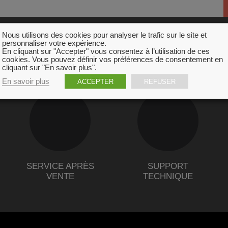
Nous utilisons des cookies pour analyser le trafic sur le site et
personnaliser votre expérience.
En cliquant sur "Accepter" vous consentez à l’utilisation de ces
NOS ENGAGEMENTS
cookies. Vous pouvez définir vos préférences de consentement en
cliquant sur "En savoir plus".
En savoir plus
ACCEPTER
REFUSER
SERVICE APRÈS
SUPPORT
VENTE
TECHNIQUE