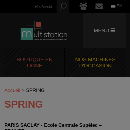
EN
MENU
BOUTIQUE EN
NOS MACHINES
LIGNE
D'OCCASION
Accueil
>
SPRING
SPRING
PARIS SACLAY - Ecole Centrale Supélec –