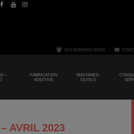
QUI SOMMES-NOUS
CONT
D –
FABRICATION
MACHINES-
CONSU
D
ADDITIVE
OUTILS
SER
– AVRIL 2023