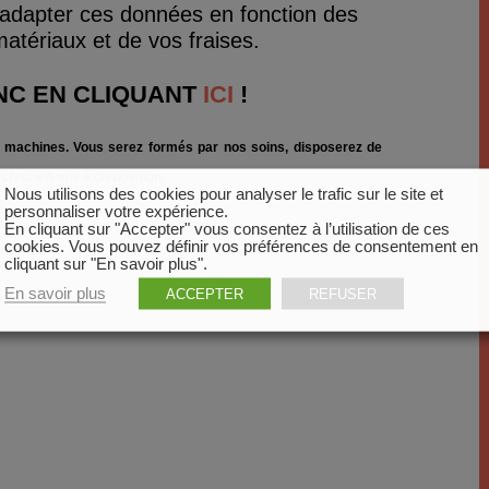
nt adapter ces données en fonction des
matériaux et de vos fraises.
NC EN CLIQUANT
ICI
!
les machines. Vous serez formés par nos soins, disposerez de
chnicien mis à disposition.
Nous utilisons des cookies pour analyser le trafic sur le site et
personnaliser votre expérience.
En cliquant sur "Accepter" vous consentez à l’utilisation de ces
cookies. Vous pouvez définir vos préférences de consentement en
cliquant sur "En savoir plus".
En savoir plus
ACCEPTER
REFUSER