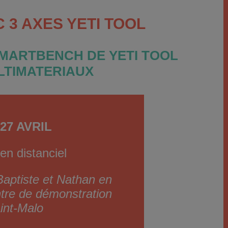
 3 AXES YETI TOOL
MARTBENCH DE YETI TOOL
LTIMATERIAUX
27 AVRIL
en distanciel
Baptiste et Nathan en
ntre de démonstration
int-Malo