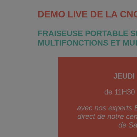
DEMO LIVE DE LA CNC
FRAISEUSE PORTABLE S
MULTIFONCTIONS ET MU
JEUDI 
de 11H30 
avec nos experts 
direct de notre ce
de Sa