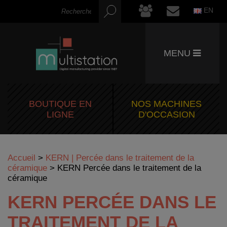
EN
MENU
BOUTIQUE EN
NOS MACHINES
LIGNE
D'OCCASION
Accueil
>
KERN | Percée dans le traitement de la
céramique
>
KERN Percée dans le traitement de la
céramique
KERN PERCÉE DANS LE
TRAITEMENT DE LA