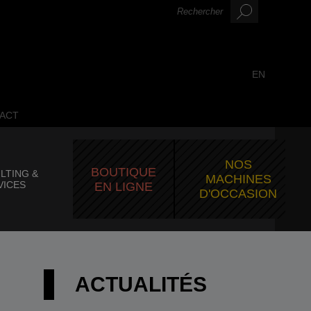
EN
ACT
NOS
BOUTIQUE
LTING &
MACHINES
VICES
EN LIGNE
D'OCCASION
ACTUALITÉS