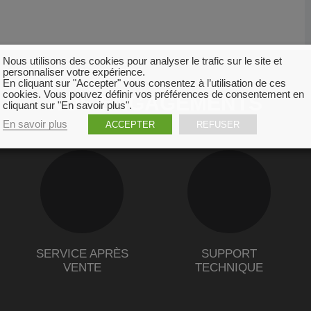
Nous utilisons des cookies pour analyser le trafic sur le site et
personnaliser votre expérience.
En cliquant sur "Accepter" vous consentez à l’utilisation de ces
cookies. Vous pouvez définir vos préférences de consentement en
NOS ENGAGEMENTS
cliquant sur "En savoir plus".
En savoir plus
ACCEPTER
REFUSER
SERVICE APRÈS
SUPPORT
VENTE
TECHNIQUE