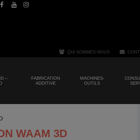
QUI SOMMES-NOUS
CONT
D –
FABRICATION
MACHINES-
CONSU
D
ADDITIVE
OUTILS
SER
3D
ON WAAM 3D