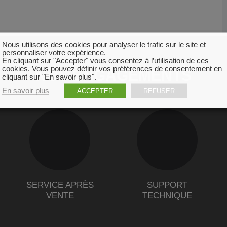
Nous utilisons des cookies pour analyser le trafic sur le site et
personnaliser votre expérience.
En cliquant sur "Accepter" vous consentez à l’utilisation de ces
cookies. Vous pouvez définir vos préférences de consentement en
NOS ENGAGEMENTS
cliquant sur "En savoir plus".
En savoir plus
ACCEPTER
REFUSER
SERVICE APRÈS
SUPPORT
VENTE
TECHNIQUE