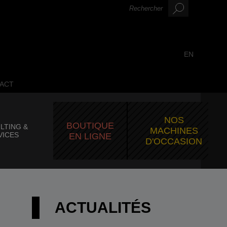
EN
ACT
NOS
BOUTIQUE
LTING &
MACHINES
VICES
EN LIGNE
D'OCCASION
ACTUALITÉS