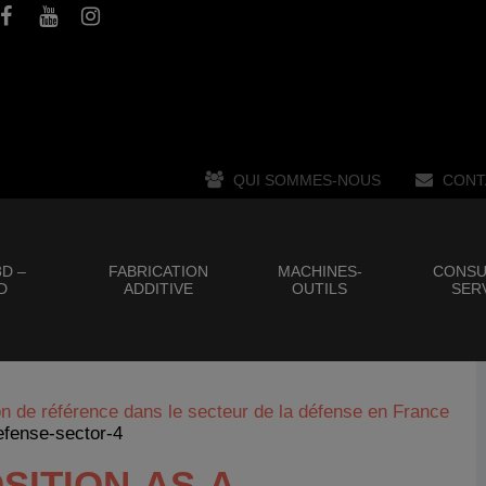
QUI SOMMES-NOUS
CONT
D –
FABRICATION
MACHINES-
CONSU
D
ADDITIVE
OUTILS
SER
ion de référence dans le secteur de la défense en France
efense-sector-4
SITION-AS-A-