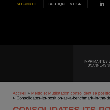
SECOND LIFE
BOUTIQUE EN LIGNE
IMPRIMANTES 3
SCANNERS 3
Accueil
>
Meltio et Mutlistation consolident sa posit
>
Consolidates-its-position-as-a-benchmark-in-the-d
CONSOLIDATES-ITS-PO