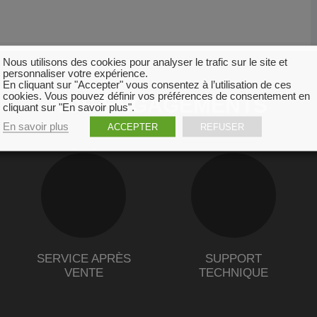
Nous utilisons des cookies pour analyser le trafic sur le site et
personnaliser votre expérience.
En cliquant sur "Accepter" vous consentez à l’utilisation de ces
cookies. Vous pouvez définir vos préférences de consentement en
NOS ENGAGEMENTS
cliquant sur "En savoir plus".
En savoir plus
ACCEPTER
REFUSER
SERVICE APRÈS
SUPPORT
VENTE
TECHNIQUE