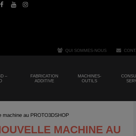
QUI SOMMES-NOUS
CONT
D –
FABRICATION
MACHINES-
CONSU
D
ADDITIVE
OUTILS
SER
le machine au PROTO3DSHOP
 NOUVELLE MACHINE AU