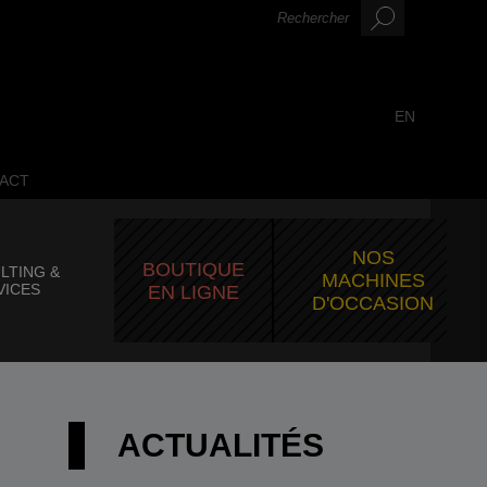
EN
ACT
NOS
BOUTIQUE
LTING &
MACHINES
VICES
EN LIGNE
D'OCCASION
ACTUALITÉS