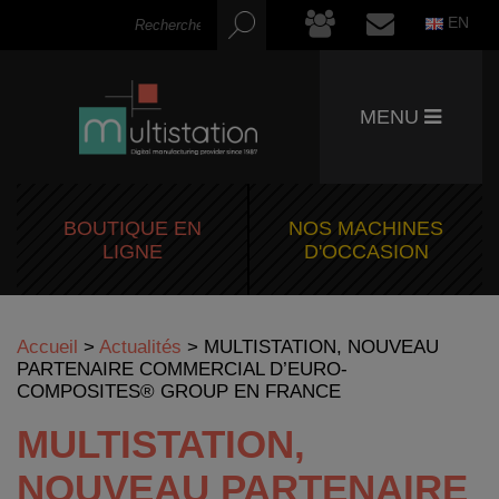
EN
MENU
BOUTIQUE EN
NOS MACHINES
LIGNE
D'OCCASION
Accueil
>
Actualités
>
MULTISTATION, NOUVEAU
PARTENAIRE COMMERCIAL D’EURO-
COMPOSITES® GROUP EN FRANCE
MULTISTATION,
NOUVEAU PARTENAIRE