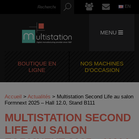
EN
MENU
BOUTIQUE EN
NOS MACHINES
LIGNE
D'OCCASION
Accueil
>
Actualités
>
Multistation Second Life au salon
Formnext 2025 – Hall 12.0, Stand B111
MULTISTATION SECOND
LIFE AU SALON