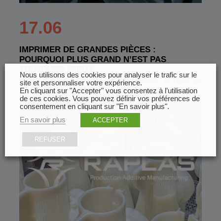
17.06
IMPRIMER DE GRANDES PIÈCES :
POURQUOI PLUS GRAND N’EST PAS
TOUJOURS MIEUX
Nous utilisons des cookies pour analyser le trafic sur le
En impression 3D résine grand format, la taille du
site et personnaliser votre expérience.
En cliquant sur "Accepter" vous consentez à l’utilisation
plateau est souvent le premier critère…
de ces cookies. Vous pouvez définir vos préférences de
consentement en cliquant sur "En savoir plus".
En savoir plus
ACCEPTER
REFUSER