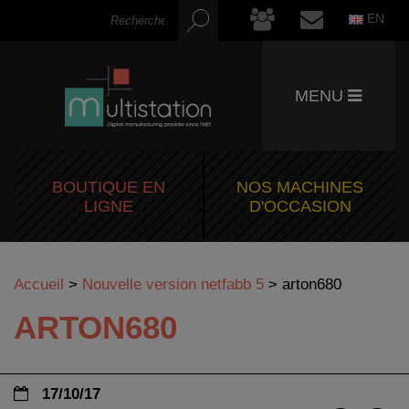
EN
MENU
BOUTIQUE EN
NOS MACHINES
LIGNE
D'OCCASION
Accueil
>
Nouvelle version netfabb 5
>
arton680
ARTON680
17/10/17