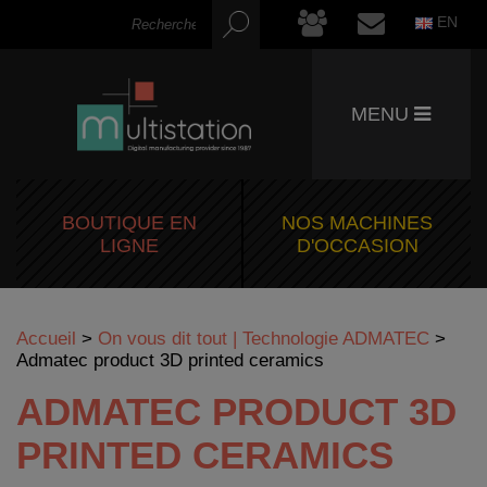
EN
MENU
BOUTIQUE EN
NOS MACHINES
LIGNE
D'OCCASION
Accueil
>
On vous dit tout | Technologie ADMATEC
>
Admatec product 3D printed ceramics
ADMATEC PRODUCT 3D
PRINTED CERAMICS