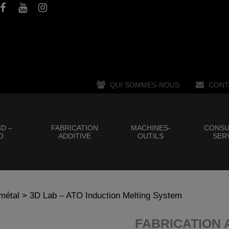
QUI SOMMES-NOUS
CONT
D –
FABRICATION
MACHINES-
CONSU
D
ADDITIVE
OUTILS
SER
 métal
> 3D Lab – ATO Induction Melting System
FABRICATION 