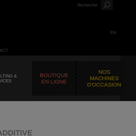
EN
ACT
NOS
BOUTIQUE
LTING &
MACHINES
VICES
EN LIGNE
D'OCCASION
ADDITIVE