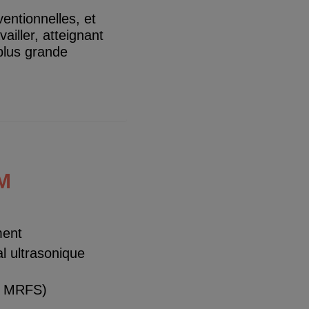
ntionnelles, et
iller, atteignant
plus grande
M
ment
l ultrasonique
et MRFS)