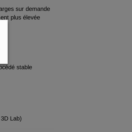
larges sur demande
ment plus élevée
r
rocédé stable
r 3D Lab)