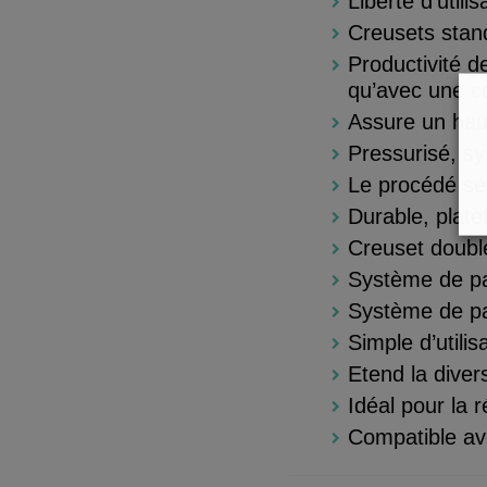
Liberté d’utili
Creusets stan
Productivité d
qu’avec une co
Assure un hau
Pressurisé, sy
Le procédé se
Durable, plate
Creuset double
Système de pa
Système de pa
Simple d’utili
Etend la diver
Idéal pour la 
Compatible ave