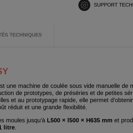
SUPPORT TECH
ITÉS TECHNIQUES
SY
st une machine de coulée sous vide manuelle de 
ction de prototypes, de préséries et de petites sé
elles et au prototypage rapide, elle permet d’obten
t réduit et une grande flexibilité.
 des moules jusqu’à
L500 × l500 × H635 mm
et prod
1 litre
.