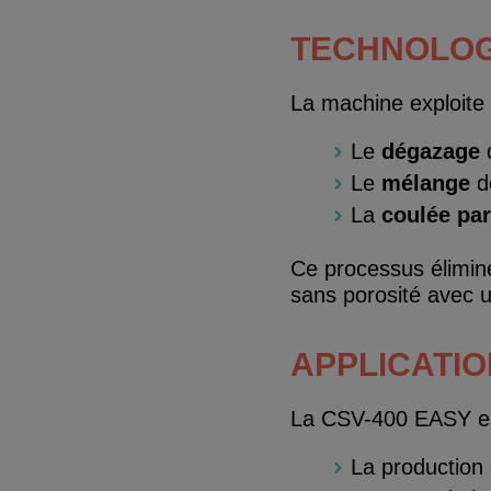
TECHNOLOG
La machine exploite 
Le
dégazage
d
Le
mélange
de
La
coulée par
Ce processus élimine
sans porosité avec u
APPLICATI
La CSV-400 EASY est
La production 