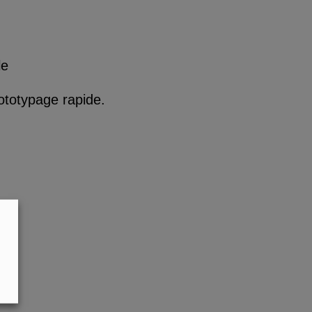
le
ototypage rapide.