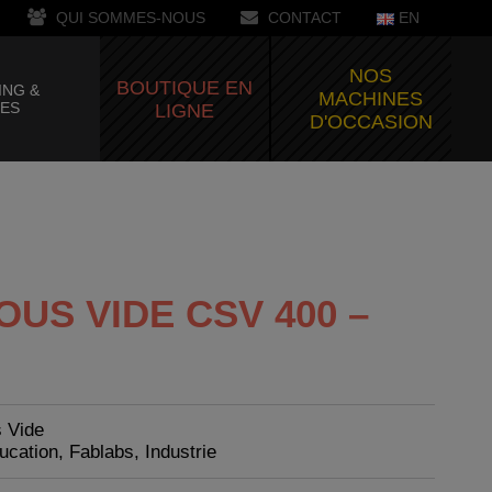
QUI SOMMES-NOUS
CONTACT
EN
NOS
BOUTIQUE EN
ING &
MACHINES
CES
LIGNE
D'OCCASION
US VIDE CSV 400 –
 Vide
ucation, Fablabs, Industrie