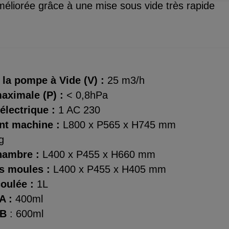
méliorée grâce à une mise sous vide très rapide
la pompe à Vide (V) :
25 m3/h
aximale (P) :
< 0,8hPa
électrique :
1 AC 230
t machine :
L800 x P565 x H745 mm
g
chambre :
L400 x P455 x H660 mm
s moules :
L400 x P455 x H405 mm
oulée :
1L
A :
400ml
 B
: 600ml