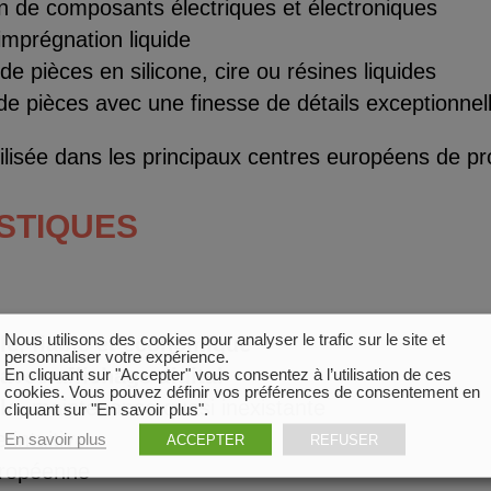
n de composants électriques et électroniques
imprégnation liquide
de pièces en silicone, cire ou résines liquides
 de pièces avec une finesse de détails exceptionnel
tilisée dans les principaux centres européens de pr
STI
QUES
Nous utilisons des cookies pour analyser le trafic sur le site et
le, fiable et économique
personnaliser votre expérience.
avec affichage digital
En cliquant sur "Accepter" vous consentez à l’utilisation de ces
cookies. Vous pouvez définir vos préférences de consentement en
le
, maintenance quasi inexistante
cliquant sur "En savoir plus".
intuitive
En savoir plus
ACCEPTER
REFUSER
uropéenne