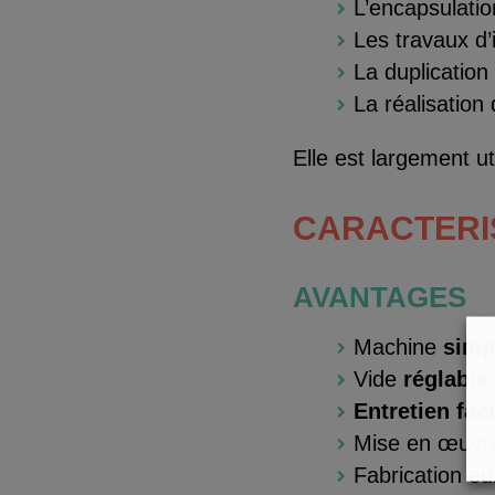
L’encapsulatio
Les travaux d’
La duplication 
La réalisation
Elle est largement u
C
ARACTERI
AVANTAGES
Machine
simp
Vide
réglable 
Entretien faci
Mise en œuvre 
Fabrication e