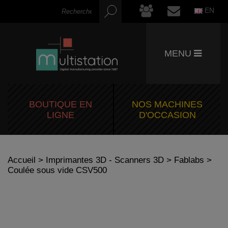
EN
MENU
BOUTIQUE EN
NOS MACHINES
LIGNE
D'OCCASION
Accueil
>
Imprimantes 3D - Scanners 3D
>
Fablabs
>
Coulée sous vide CSV500