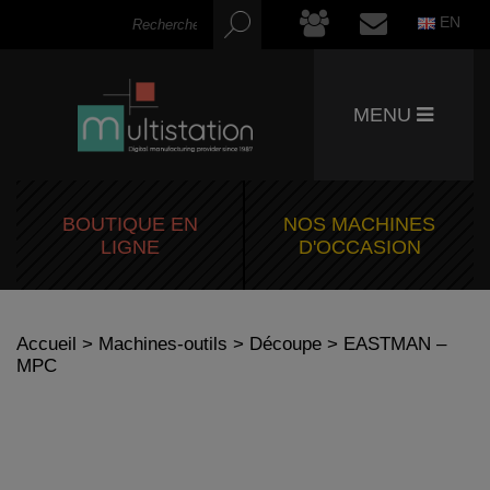
EN
MENU
BOUTIQUE EN
NOS MACHINES
LIGNE
D'OCCASION
Accueil
>
Machines-outils
>
Découpe
> EASTMAN –
MPC