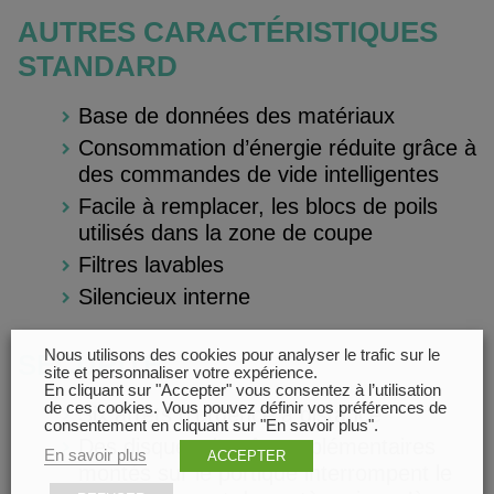
AUTRES CARACTÉRISTIQUES
STANDARD
Base de données des matériaux
Consommation d’énergie réduite grâce à
des commandes de vide intelligentes
Facile à remplacer, les blocs de poils
utilisés dans la zone de coupe
Filtres lavables
Silencieux interne
Nous utilisons des cookies pour analyser le trafic sur le
SÉCURITÉ
site et personnaliser votre expérience.
En cliquant sur "Accepter" vous consentez à l’utilisation
de ces cookies. Vous pouvez définir vos préférences de
Six arrêts d’urgence à distance
consentement en cliquant sur "En savoir plus".
Des disques d’arrêt supplémentaires
En savoir plus
ACCEPTER
montés sur le portique interrompent le