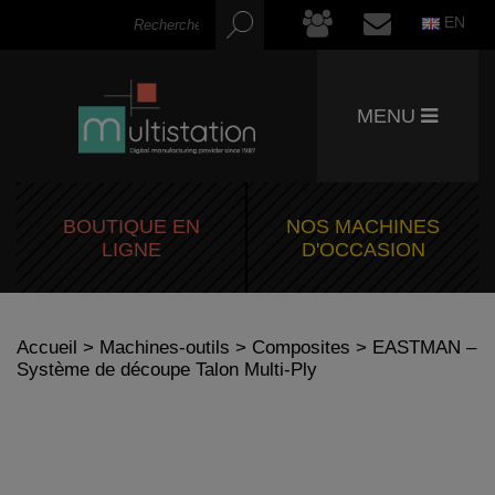
EN
MENU
BOUTIQUE EN
NOS MACHINES
LIGNE
D'OCCASION
Accueil
>
Machines-outils
>
Composites
> EASTMAN –
Système de découpe Talon Multi-Ply