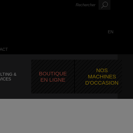
EN
ACT
NOS
BOUTIQUE
LTING &
MACHINES
VICES
EN LIGNE
D'OCCASION