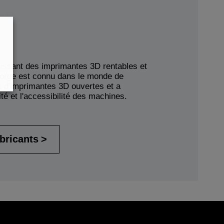
nissant des imprimantes 3D rentables et
hForge est connu dans le monde de
 d'imprimantes 3D ouvertes et a
ité et l'accessibilité des machines.
abricants