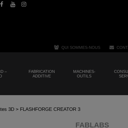
QUI SOMMES-NOUS
CONT
D –
FABRICATION
MACHINES-
CONSU
D
ADDITIVE
OUTILS
SER
tes 3D
> FLASHFORGE CREATOR 3
FABLABS