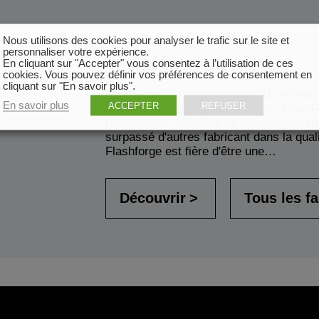
Nous utilisons des cookies pour analyser le trafic sur le site et
personnaliser votre expérience.
FLASHFORGE
En cliquant sur "Accepter" vous consentez à l’utilisation de ces
cookies. Vous pouvez définir vos préférences de consentement en
cliquant sur "En savoir plus".
FlashForge a été fondé en 2011 en four
En savoir plus
ACCEPTER
REFUSER
de haute qualité pour tout public. Flas
l'impression 3D grâce au développement
surpassé d'autres fabricant dans la qual
Flashforge est fière d'être une…
Découvrir
Tous les f