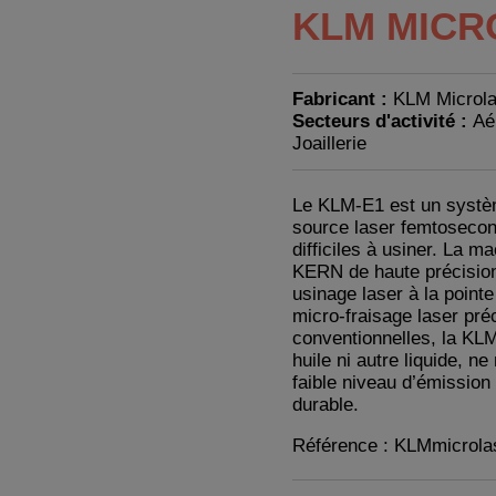
KLM MICR
Fabricant :
KLM Microl
Secteurs d'activité :
Aé
Joaillerie
Le KLM-E1 est un systèm
source laser femtosecond
difficiles à usiner. La 
KERN de haute précision 
usinage laser à la point
micro-fraisage laser pré
conventionnelles, la KLM
huile ni autre liquide, 
faible niveau d’émission
durable.
Référence : KLMmicrol