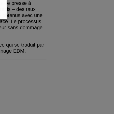
ls de presse à
récis – des taux
e obtenus avec une
face. Le processus
haleur sans dommage
e qui se traduit par
usinage EDM.