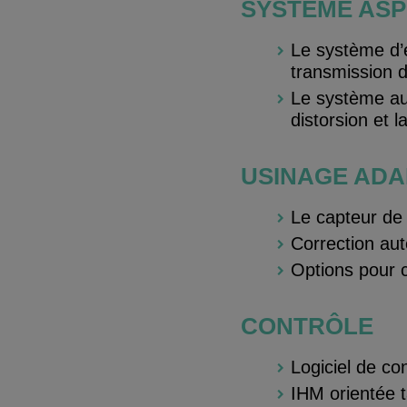
SYSTÈME AS
Le système d’é
transmission d
Le système au
distorsion et l
USINAGE ADA
Le capteur de 
Correction au
Options pour 
CONTRÔLE
Logiciel de co
IHM orientée tâ