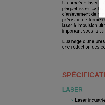
Un procédé laser a é
plaquettes en carbur
d’enlèvement de mat
précision de forme m
laser à impulsion ul
important sous la sur
L’usinage d’une pres
une réduction des co
SPÉCIFICAT
LASER
Laser industr