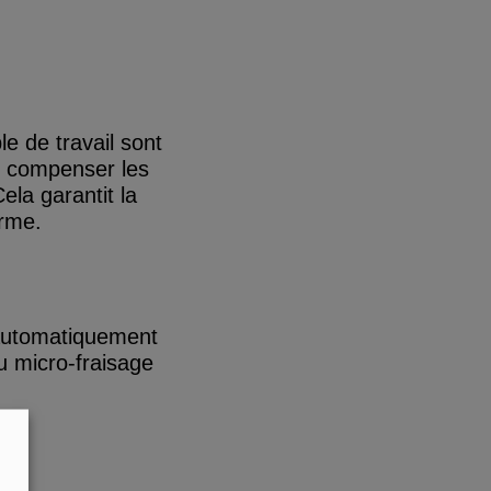
e de travail sont
t compenser les
ela garantit la
erme.
 automatiquement
u micro-fraisage