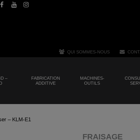
QUI SOMMES-NOUS
CONT
D –
FABRICATION
MACHINES-
CONSU
D
ADDITIVE
OUTILS
SER
ser – KLM-E1
FRAISAGE