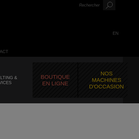
EN
ACT
NOS
BOUTIQUE
LTING &
MACHINES
VICES
EN LIGNE
D'OCCASION