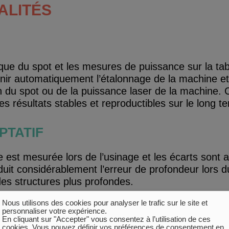
ALITÉS
que du spot et les mesures de puissance sur la tabl
enir automatiquement l’étalonnage de la machine e
n du spot ou de la puissance laser de la machine. C
es résultats stables et reproductibles sur le long t
PTATIF
 est mesurée lors de l’usinage et les écarts sont
it considérablement l’erreur de profondeur lors d
 des structures plus profondes.
Nous utilisons des cookies pour analyser le trafic sur le site et
LASER
personnaliser votre expérience.
En cliquant sur "Accepter" vous consentez à l’utilisation de ces
cookies. Vous pouvez définir vos préférences de consentement en