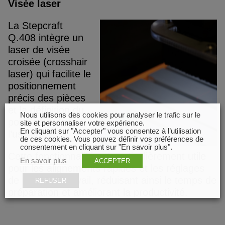
Visée laser
La Stepcraft
Q.408 intègre un
laser de visée
croisée (crosshair
laser) qui facilite le
positionnement
précis des pièces
et la définition du
Nous utilisons des cookies pour analyser le trafic sur le
point zéro de
site et personnaliser votre expérience.
En cliquant sur "Accepter" vous consentez à l’utilisation
l’usinage.
de ces cookies. Vous pouvez définir vos préférences de
consentement en cliquant sur "En savoir plus".
Cette fonctionnalité est particulièrement utile
En savoir plus
ACCEPTER
pour les alignements rapides et les réglages
de début de travail, réduisant ainsi le temps de
REFUSER
préparation et améliorant la productivité.