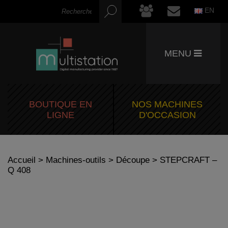
EN
MENU
BOUTIQUE EN
NOS MACHINES
LIGNE
D'OCCASION
Accueil
>
Machines-outils
>
Découpe
> STEPCRAFT –
Q 408