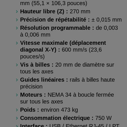
mm (55,1 × 106,3 pouces)
Hauteur libre (Z) :
270 mm
Précision de répétabilité :
± 0,015 mm
Résolution programmable :
de 0,003
à 0,006 mm
Vitesse maximale (déplacement
diagonal X-Y) :
600 mm/s (23,6
pouces/s)
Vis à billes :
20 mm de diamètre sur
tous les axes
Guides linéaires :
rails à billes haute
précision
Moteurs :
NEMA 34 à boucle fermée
sur tous les axes
Poids :
environ 473 kg
Consommation électrique :
750 W
Interface :
USB / Ethernet RJ-45 / LPT