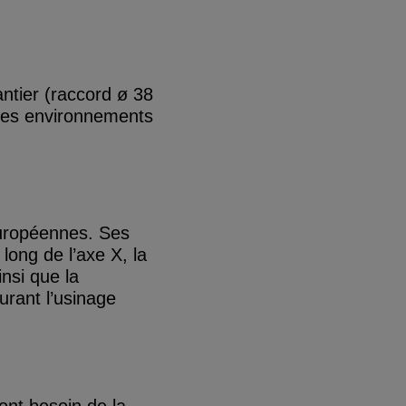
ntier (raccord ø 38
 des environnements
uropéennes. Ses
 long de l’axe X, la
insi que la
urant l’usinage