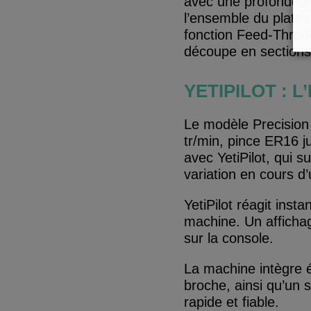
avec une profondeu
l’ensemble du platea
fonction Feed-Throug
découpe en sections
YETIPILOT : 
Le modèle Precision 
tr/min, pince ER16 
avec YetiPilot, qui s
variation en cours d
YetiPilot réagit inst
machine. Un afficha
sur la console.
La machine intègre 
broche, ainsi qu’un 
rapide et fiable.