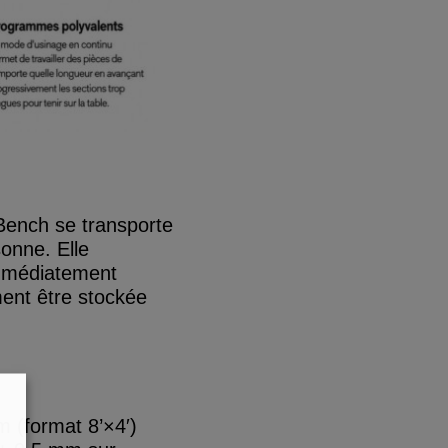
Bench se transporte
sonne. Elle
immédiatement
ment être stockée
m (format 8’×4′)