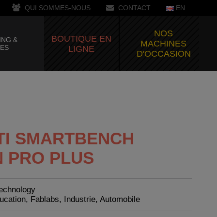
QUI SOMMES-NOUS
CONTACT
EN
NOS
BOUTIQUE EN
ING &
MACHINES
CES
LIGNE
D'OCCASION
TI SMARTBENCH
N PRO PLUS
Technology
ucation, Fablabs, Industrie, Automobile