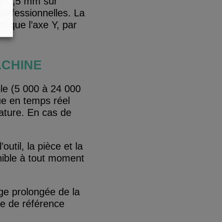
± 0,5 mm sur
rofessionnelles. La
s que l’axe Y, par
ACHINE
le (5 000 à 24 000
e en temps réel
rature. En cas de
util, la pièce et la
nible à tout moment
ge prolongée de la
se de référence