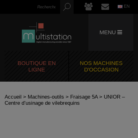
EN
MENU
BOUTIQUE EN
NOS MACHINES
LIGNE
D'OCCASION
Accueil
>
Machines-outils
>
Fraisage 5A
> UNIOR –
Centre d’usinage de vilebrequins