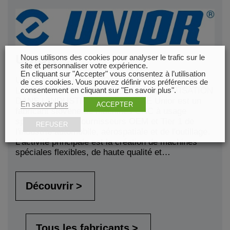
UNIOR
Nous utilisons des cookies pour analyser le trafic sur le
site et personnaliser votre expérience.
En cliquant sur "Accepter" vous consentez à l’utilisation
UNIOR SUIT LES TENDANCES DE
de ces cookies. Vous pouvez définir vos préférences de
L'ÉLECTROMOBILITÉ ET DE L'AUTOMATISATION
consentement en cliquant sur "En savoir plus".
DANS L'INDUSTRIE AUTOMOBILE Unior est un
En savoir plus
ACCEPTER
fabricant slovène de machines CNC à usage
spécial pour les fournisseurs OEM et Tier 1 de
REFUSER
l'industrie automobile, aérospatiale et de l'outillage.
L'activité principale est la création de machines
spéciales flexibles, de haute qualité et…
Découvrir
Tous les fabricants