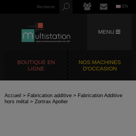
EN
MENU
BOUTIQUE EN
NOS MACHINES
LIGNE
D'OCCASION
Accueil
>
Fabrication additive
>
Fabrication Additive
hors métal
> Zortrax Apoller