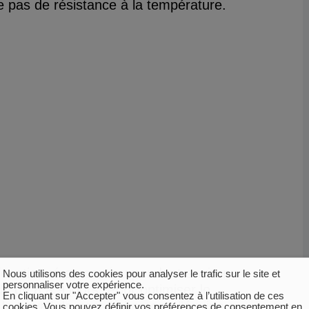
e pas de résistance à la température.
onctionné en continu pendant environ
Nous utilisons des cookies pour analyser le trafic sur le site et
personnaliser votre expérience.
e de 8 à 9 jours. Pour optimiser le
En cliquant sur "Accepter" vous consentez à l’utilisation de ces
e travail de post-traitement, l’équipe a
cookies. Vous pouvez définir vos préférences de consentement en