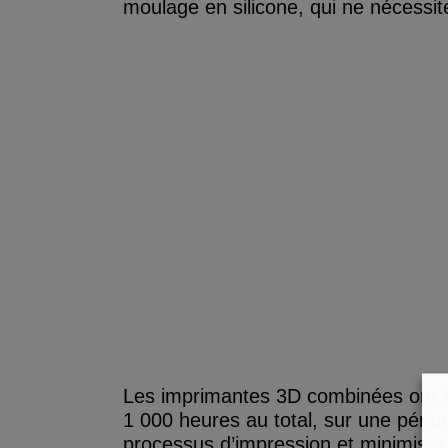
moulage en silicone, qui ne nécessit
Les imprimantes 3D combinées ont f
1 000 heures au total, sur une périod
processus d’impression et minimiser l