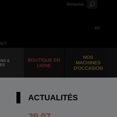
EN
ACT
NOS
BOUTIQUE EN
ING &
MACHINES
CES
LIGNE
D'OCCASION
ACTUALITÉS
29.07