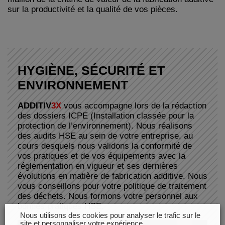
sur la productivité et la qualité de vos pièces.
HYGIÈNE, SÉCURITÉ ET
ENVIRONNEMENT
ADDITIV
3X
vous accompagne lors de la rédaction
des dossiers ICPE (Installation classée pour la
protection de l’environnement). Nous réalisons
des audits HSE au sein de votre entreprise, au
cours desquels nous validons la conformité de
vos pratiques et de vos équipements avec la
réglementation en vigueur et ses dernières
évolutions en matière de fabrication additive. Nous
vous conseillons pour votre politique de traitement
des déchets. Nous formons votre personnel aux
bonnes pratiques HSE.
Nous utilisons des cookies pour analyser le trafic sur le
site et personnaliser votre expérience.