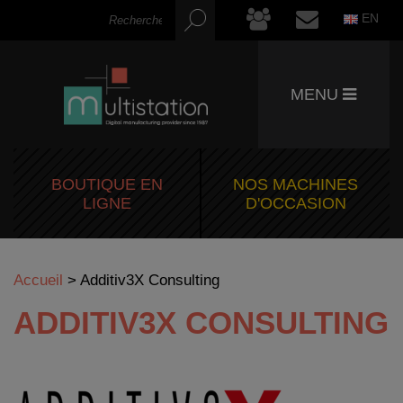
EN
MENU
BOUTIQUE EN
NOS MACHINES
LIGNE
D'OCCASION
Accueil
>
Additiv3X Consulting
ADDITIV3X CONSULTING