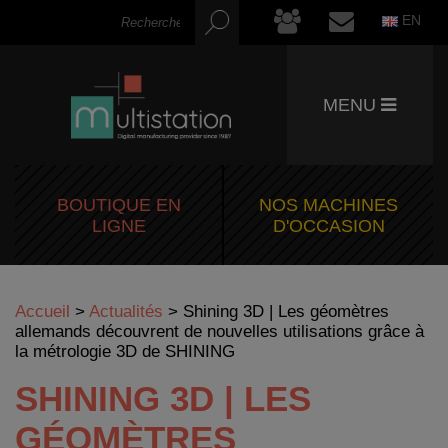
EN
MENU
BOUTIQUE EN
NOS MACHINES
LIGNE
D'OCCASION
Accueil
>
Actualités
>
Shining 3D | Les géomètres
allemands découvrent de nouvelles utilisations grâce à
la métrologie 3D de SHINING
SHINING 3D | LES
GÉOMÈTRES