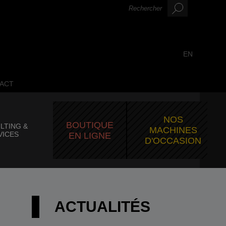
EN
ACT
NOS
BOUTIQUE
LTING &
MACHINES
VICES
EN LIGNE
D'OCCASION
ACTUALITÉS