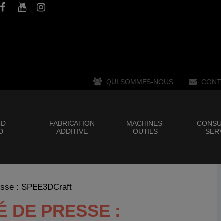
QUI SOMMES-NOUS
CONT
D –
FABRICATION
MACHINES-
CONSU
D
ADDITIVE
OUTILS
SER
sse : SPEE3DCraft
 DE PRESSE :