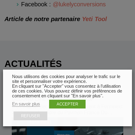
Facebook :
@lukelyconversions
Article de notre partenaire
Yeti Tool
ACTUALITÉS
Nous utilisons des cookies pour analyser le trafic sur le
site et personnaliser votre expérience.
29.07
En cliquant sur "Accepter" vous consentez à l’utilisation
de ces cookies. Vous pouvez définir vos préférences de
consentement en cliquant sur "En savoir plus".
SECOND LIFE À FORMNEXT 2026
En savoir plus
ACCEPTER
Multistation Second Life sera présent à Formnext
2026, dans le cadre du Pavillon France Du…
REFUSER