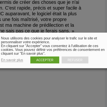
 permis de créer des choses que je n’ai
n. C’est rapide, précis et super facile à
C auparavant, le logiciel était la plus
une fois maîtrisé, votre propre
est ma machine de prédilection et la
ne sais pas ce que je ferais sans. »
Nous utilisons des cookies pour analyser le trafic sur le site et
personnaliser votre expérience.
En cliquant sur "Accepter" vous consentez à l’utilisation de ces
cookies. Vous pouvez définir vos préférences de consentement en
cliquant sur "En savoir plus".
En savoir plus
ACCEPTER
REFUSER