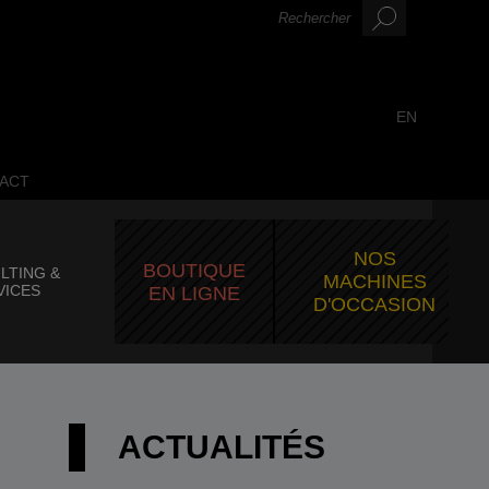
EN
ACT
NOS
BOUTIQUE
LTING &
MACHINES
VICES
EN LIGNE
D'OCCASION
ACTUALITÉS