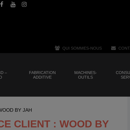
QUI SOMMES-NOUS
CONT
D –
FABRICATION
MACHINES-
CONSU
D
ADDITIVE
OUTILS
SER
 : WOOD BY JAH
CE CLIENT : WOOD BY