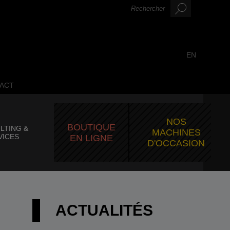
EN
ACT
NOS
BOUTIQUE
LTING &
MACHINES
VICES
EN LIGNE
D'OCCASION
ACTUALITÉS