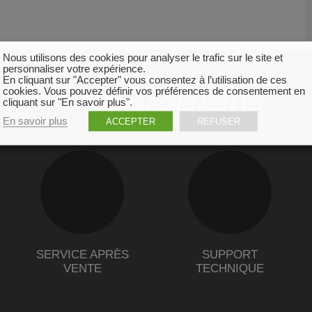
Nous utilisons des cookies pour analyser le trafic sur le site et
personnaliser votre expérience.
En cliquant sur "Accepter" vous consentez à l’utilisation de ces
cookies. Vous pouvez définir vos préférences de consentement en
NOS ENGAGEMENTS
cliquant sur "En savoir plus".
En savoir plus
ACCEPTER
REFUSER
SERVICE APRÈS
SUPPORT
VENTE
TECHNIQUE