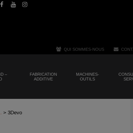
QUI SOMMES-NOUS
CONT
D –
FABRICATION
MACHINES-
CONSU
D
ADDITIVE
OUTILS
SER
.
>
3Devo