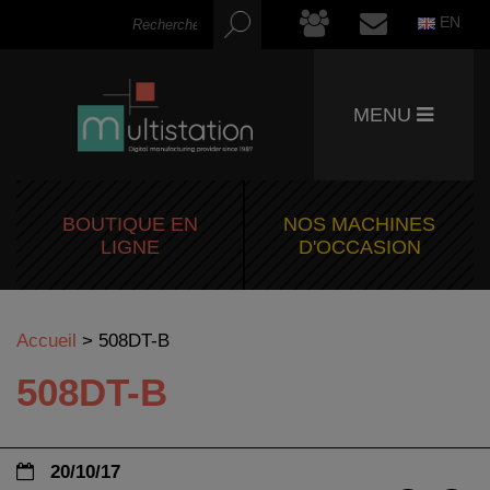
EN
MENU
BOUTIQUE EN
NOS MACHINES
LIGNE
D'OCCASION
Accueil
>
508DT-B
508DT-B
20/10/17