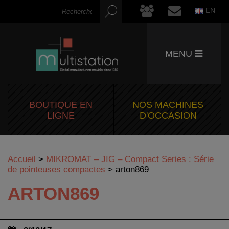
EN
MENU
BOUTIQUE EN
NOS MACHINES
LIGNE
D'OCCASION
Accueil
>
MIKROMAT – JIG – Compact Series : Série
de pointeuses compactes
>
arton869
ARTON869