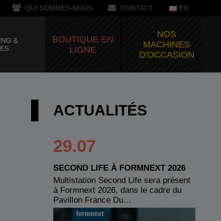
QUI SOMMES-NOUS
CONTACT
EN
NOS
BOUTIQUE EN
ING &
MACHINES
CES
LIGNE
D'OCCASION
ACTUALITÉS
29.07
SECOND LIFE À FORMNEXT 2026
Multistation Second Life sera présent
à Formnext 2026, dans le cadre du
Pavillon France Du…