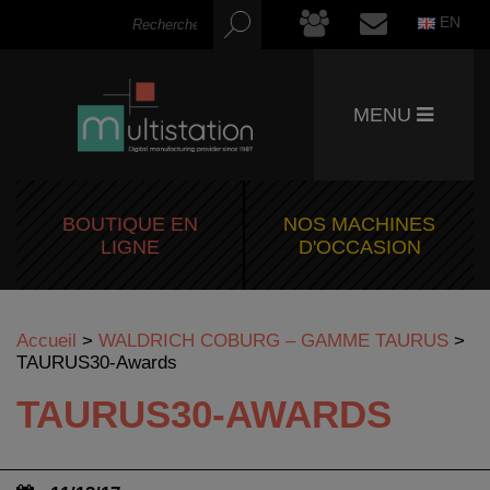
EN
MENU
BOUTIQUE EN
NOS MACHINES
LIGNE
D'OCCASION
Accueil
>
WALDRICH COBURG – GAMME TAURUS
>
TAURUS30-Awards
TAURUS30-AWARDS